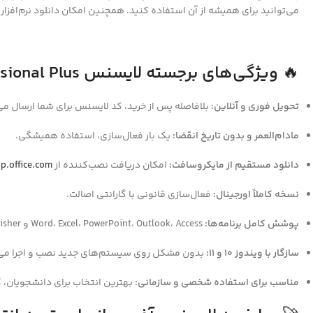
می‌توانید برای همیشه از آن استفاده کنید. همچنین امکان دانلود نرم‌افز
🔥
ویژگی‌های برجسته لایسنس Office Professional Plus
تحویل فوری و آنلاین:
بلافاصله پس از خرید، کد لایسنس برای شما ارسال می
مادام‌العمر و بدون تاریخ انقضا:
یک بار فعال‌سازی، استفاده همیشگی.
دانلود مستقیم از مایکروسافت:
امکان دریافت نصب‌کننده از
p.office.com
نسخه کاملاً اورجینال:
فعال‌سازی قانونی با گارانتی اصالت.
پوشش کامل برنامه‌ها:
Word، Excel، PowerPoint، Outlook، Access و Publisher.
سازگار با ویندوز 10 و 11:
بدون مشکل روی سیستم‌های جدید نصب و اجرا می
مناسب برای استفاده شخصی و سازمانی:
بهترین انتخاب برای دانشجویان، ک