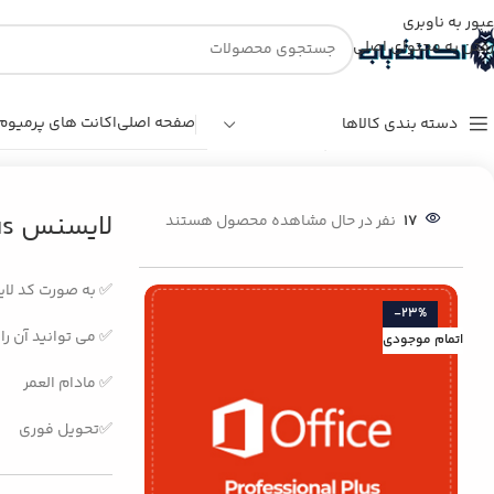
عبور به ناوبری
رفتن به محتوای اصلی
صفحه اصلی
اکانت های پرمیوم
دسته بندی کالاها
خانه
/
اکانت نرم افزار و اپلیکیشن
/
لایسنس Office Professional Plus
لایسنس Office Professional Plus
17
نفر در حال مشاهده محصول هستند
✅ به صورت کد لا
-23%
✅ می توانید آن را 
اتمام موجودی
✅ مادام العمر
✅تحویل فوری