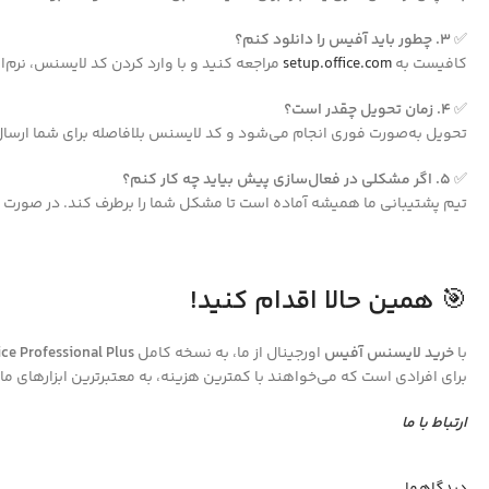
✅
۳. چطور باید آفیس را دانلود کنم؟
کافیست به
setup.office.com
مراجعه کنید و با وارد کردن کد لایسنس، نرم‌اف
✅
۴. زمان تحویل چقدر است؟
تحویل به‌صورت فوری انجام می‌شود و کد لایسنس بلافاصله برای شما ارسا
✅
۵. اگر مشکلی در فعال‌سازی پیش بیاید چه کار کنم؟
تیم پشتیبانی ما همیشه آماده است تا مشکل شما را برطرف کند. در صورت ن
🎯
همین حالا اقدام کنید!
با
خرید لایسنس آفیس
اورجینال از ما، به نسخه کامل
ice Professional Plus
برای افرادی است که می‌خواهند با کمترین هزینه، به معتبرترین ابزارهای 
ارتباط با ما
دیدگاهها