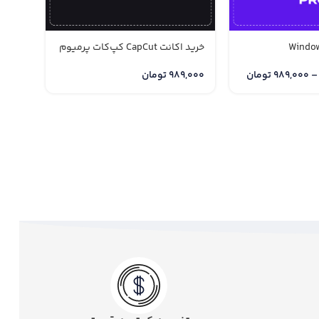
-26%
خرید اکانت CapCut کپ‌کات پرمیوم
اکانت to Elements
–
989,000
تومان
989,000
تومان
69,000