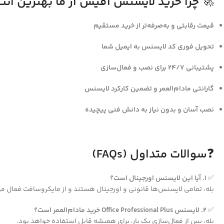
🚀
چرا خرید لایسنس آفیس از ما بهترین ان
قیمت رقابتی و به‌صرفه‌تر از خرید مستقیم
تحویل فوری کد لایسنس به ایمیل شما
پشتیبانی ۲۴/۷ برای نصب و فعال‌سازی
گارانتی مادام‌العمر و تضمین کارکرد لایسنس
نصب آسان و بدون نیاز به دانش فنی پیچیده
❓
سوالات متداول (FAQs)
✅
۱. آیا این لایسنس اورجینال است؟
بله، تمامی لایسنس‌ها قانونی و اورجینال هستند و از مایکروسافت فعال م
✅
۲. لایسنس Office Professional Plus خرید مادام‌العمر است؟
بله، پس از فعال‌سازی یک بار، برای همیشه قابل استفاده خواهد بود.