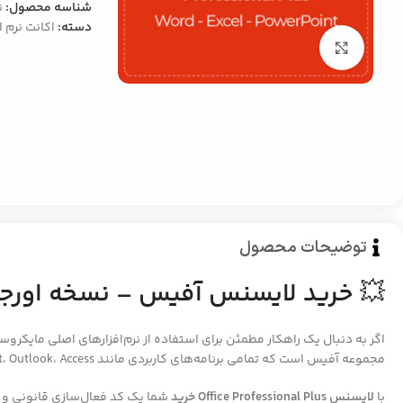
شناسه محصول:
ن
دسته:
اکانت نرم ا
بزرگنمایی تصویر
توضیحات محصول
💥
خرید لایسنس آفیس – نسخه اورجینال Professional Plus
اگر به دنبال یک راهکار مطمئن برای استفاده از نرم‌افزارهای اصلی مایکر
مجموعه آفیس است که تمامی برنامه‌های کاربردی مانند Word، Excel، PowerPoint، Outlook، Access و Publisher را شامل می‌شود.
با
لایسنس Office Professional Plus خرید
شما یک کد فعال‌سازی قانونی و ا