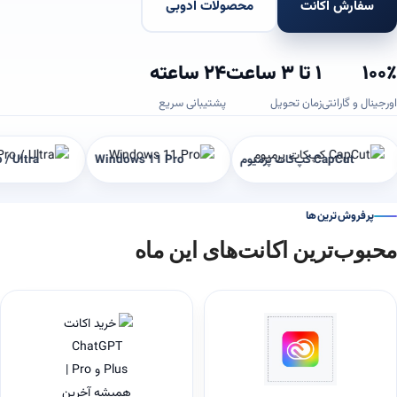
سفارش اکانت
محصولات ادوبی
۱۰۰٪
۱ تا ۳ ساعت
۲۴ ساعته
اورجینال و گارانتی
زمان تحویل
پشتیبانی سریع
Envato El
CapCut کپ‌کات پرمیوم
Windows 11 Pro
پرفروش‌ترین‌ها
محبوب‌ترین اکانت‌های این ماه