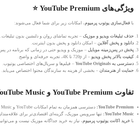
ویژگی‌های YouTube Premium ⭐
با
فعال‌سازی یوتوب پرمیوم
، امکانات زیر برای شما فعال می‌شوند:
حذف تبلیغات ویدیو و موزیک
– تجربه تماشای روان و دلنشین بدون تبلیغات.
دانلود و پخش آفلاین
– امکان دانلود و پخش بدون اینترنت.
پخش در پس‌زمینه موبایل
– موزیک و ویدیو حتی در زمانی که برنامه در پس
کیفیت بالاتر پخش ویدیو
– از 720p تا 4K، تجربه حرفه‌ای و واضح.
دسترسی به YouTube Originals
– فیلم‌ها و سریال‌های اختصاصی یوتیوب.
حمایت از هنرمندان
– بخشی از هزینه به سازندگان محتوا اختصاص می‌یابد.
تفاوت YouTube Premium و YouTube Music 🎧
YouTube Premium:
دسترسی همزمان به تمام امکانات YouTube و YouTube Music.
YouTube Music:
تنها سرویس موزیک، گزینه‌ای اقتصادی‌تر برای علاقه‌مندا
با
خرید اکانت یوتیوب پرمیوم
، نیاز به خرید جداگانه موزیک نیست و می‌توا