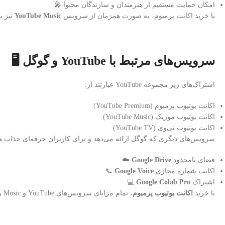
امکان حمایت مستقیم از هنرمندان و سازندگان محتوا 🎤
با خرید اکانت پرمیوم، به صورت همزمان از سرویس
YouTube Music
نیز ب
سرویس‌های مرتبط با YouTube و گوگل 🖥️
اشتراک‌های زیر مجموعه YouTube عبارتند از:
اکانت یوتیوب پرمیوم (YouTube Premium)
اکانت یوتیوب موزیک (YouTube Music)
اکانت یوتیوب تی‌وی (YouTube TV)
سرویس‌های دیگری که گوگل ارائه می‌دهد و برای کاربران حرفه‌ای جذاب ه
فضای نامحدود
Google Drive
☁️
اکانت شماره مجازی
Google Voice
📞
اشتراک
Google Colab Pro
💻
با خرید
اکانت یوتیوب پرمیوم
، تمام مزایای سرویس‌های YouTube و Music را با یک اشتراک تجربه خواهید کرد.