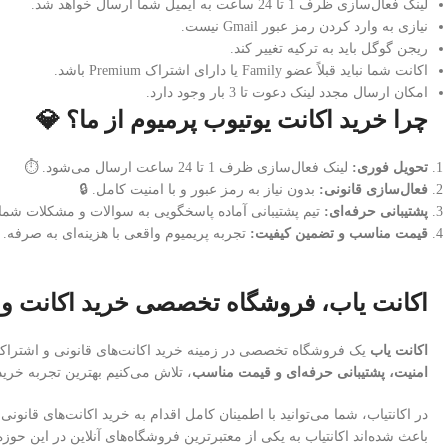
لینک فعال‌سازی ظرف 1 تا 24 ساعت به ایمیل شما ارسال خواهد شد.
نیازی به وارد کردن رمز عبور Gmail نیست.
ریجن گوگل باید به ترکیه تغییر کند.
اکانت شما نباید قبلاً عضو Family یا دارای اشتراک Premium باشد.
امکان ارسال مجدد لینک دعوت تا 3 بار وجود دارد.
چرا خرید اکانت یوتیوب پرمیوم از ما؟ 💎
تحویل فوری:
لینک فعال‌سازی ظرف 1 تا 24 ساعت ارسال می‌شود. ⏱️
فعال‌سازی قانونی:
بدون نیاز به رمز عبور و با امنیت کامل. 🔒
پشتیبانی حرفه‌ای:
تیم پشتیبانی آماده پاسخگویی به سوالات و مشکلات شما. 
قیمت مناسب و تضمین کیفیت:
تجربه پریمیوم واقعی با هزینه‌ای به صرفه. 
اکانت یاب، فروشگاه تخصصی خرید اکانت و ا
اکانت یاب
یک فروشگاه تخصصی در زمینه خرید اکانت‌های قانونی و اشتراکی مانند Adobe وYouTube است که با هدف ارائه خدمات مطمئن و باکیفیت به کاربران ایرانی راه‌اندازی شده است. 
امنیت، پشتیبانی حرفه‌ای و قیمت مناسب
، تلاش می‌کنیم بهترین تجربه خرید
در اکانتیاب، شما می‌توانید با اطمینان کامل اقدام به خرید اکانت‌های قانونی 
باعث شده‌اند اکانتیاب به یکی از معتبرترین فروشگاه‌های آنلاین در این حوزه