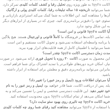
اکانت SpyFu به طور ویژه روی
تحلیل رقبا و کشف کلمات کلیدی
تمرکز دارد.
شما می‌توانید
تاریخچه ۱۵ ساله تبلیغات رقبا، کلمات کلیدی پولی و ارگانیک
آن‌ها را مشاهده کنید. این اطلاعات به شما کمک می‌کند استراتژی بازاریابی و
سئوی خود را دقیق‌تر برنامه‌ریزی کنید، چیزی که در بسیاری از ابزارهای دیگر
به این شکل وجود ندارد.
آیا اکانت SpyFu قانونی و امن است؟
بله، تمامی اکانت‌ها در فروشگاه ما
کاملاً قانونی و اورجینال
هستند. هیچ پلاگین
یا برنامه واسطه‌ای استفاده نمی‌شود و تحویل اکانت مستقیم و امن است.
شما می‌توانید با اطمینان کامل از همه قابلیت‌های ابزار بهره ببرید.
مدت زمان دسترسی اکانت SpyFu چقدر است؟
این محصول به صورت
اکانت ۳۰ روزه با تحویل فوری
ارائه می‌شود. در صورت
نیاز، امکان خرید دوره‌های طولانی‌تر یا تمدید اشتراک برای شما فراهم است.
بنابراین می‌توانید برنامه‌ریزی دقیق و مطمئن برای استفاده از ابزار داشته
باشید.
آیا می‌توان اطلاعات ورود (ایمیل و رمز عبور) را تغییر داد؟
بله. پس از دریافت اکانت، شما قادر خواهید بود
ایمیل و رمز عبور را به نام
خود تغییر دهید
. این قابلیت دسترسی شخصی و ایمن را تضمین می‌کند و به
شما امکان می‌دهد از تمام امکانات SpyFu بدون محدودیت استفاده کنید.
خرید اکانت SpyFu چه تاثیری روی بهبود سئو سایت دارد؟
با استفاده از SpyFu می‌توانید
مشاهده کنید رقبای شما روی چه کلمات کلیدی