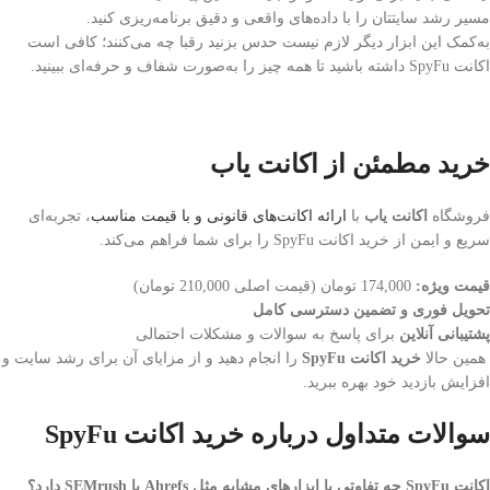
مسیر رشد سایتتان را با داده‌های واقعی و دقیق برنامه‌ریزی کنید.
به‌کمک این ابزار دیگر لازم نیست حدس بزنید رقبا چه می‌کنند؛ کافی است
اکانت SpyFu داشته باشید تا همه چیز را به‌صورت شفاف و حرفه‌ای ببینید.
خرید مطمئن از اکانت یاب
فروشگاه
اکانت یاب
با
ارائه اکانت‌های قانونی و با قیمت مناسب
، تجربه‌ای
سریع و ایمن از خرید اکانت SpyFu را برای شما فراهم می‌کند.
قیمت ویژه:
174,000 تومان (قیمت اصلی 210,000 تومان)
تحویل فوری و تضمین دسترسی کامل
پشتیبانی آنلاین
برای پاسخ به سوالات و مشکلات احتمالی
همین حالا
خرید اکانت SpyFu
را انجام دهید و از مزایای آن برای رشد سایت و
افزایش بازدید خود بهره ببرید.
سوالات متداول درباره خرید اکانت SpyFu
اکانت SpyFu چه تفاوتی با ابزارهای مشابه مثل Ahrefs یا SEMrush دارد؟