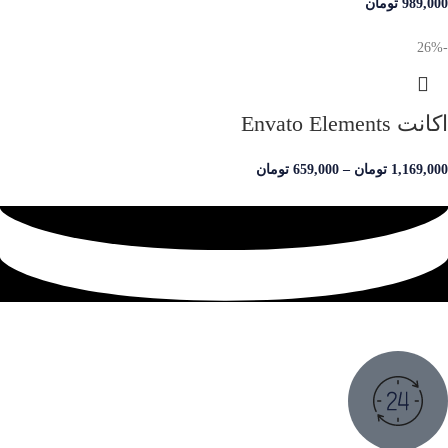
989,000
تومان
-26%
اکانت Envato Elements
1,169,000
تومان
–
659,000
تومان