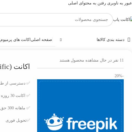
عبور به ناوبری
رفتن به محتوای اصلی
دسته بندی کالاها
صفحه اصلی
اکانت های پرمیوم
و
خانه
/
اکانت گرافیک و ادیت
/
اکانت Freepik (Magnific)
11
نفر در حال مشاهده محصول هستند
اکانت Freepik (Magnific)
-20%
✅ دسترسی از طر
✅ اکانت 30 روزه
✅ ماهانه 300 حق دانلود 20 عدد روزانه
✅تحویل فوری