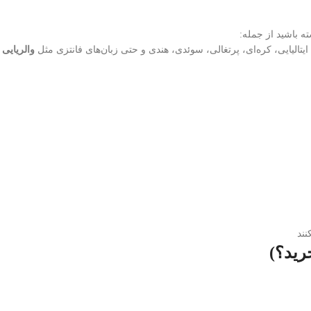
یتالیایی، کره‌ای، پرتغالی، سوئدی، هندی و حتی زبان‌های فانتزی مثل
والریایی (ame of Thrones
نند
خرید؟)