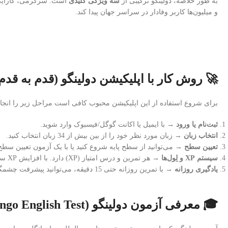
 را به خود اختصاص دهد
سه ویژگی کلیدی
به طور خلاصه، دولینگو ترکیبی از
و میلیون‌ها کاربر وفادار در سراسر جهان پیدا کند.
 روش کار با اپلیکیشن دولینگو (قدم به قدم)
روع استفاده از این اپلیکیشن محبوب کافی است مراحل زیر را انجام دهید:
→ با ایمیل یا اکانت گوگل/فیسبوک وارد شوید.
ثبت‌نام یا ورود
→ زبان مورد نظر خود را از بین بیش از 34 زبان انتخاب کنید.
انتخاب زبان
نید یا با یک آزمون تعیین سطح، جایگاه مناسب خود را پیدا کنید.
تعیین سطح
→ هر تمرین و درس امتیاز (XP) دارد. با افزایش XP سطح شما بالاتر می‌رود و انگیزه بیشتری پیدا می‌کنید.
سیستم XP و لِول‌ها
→ با تمرین روزانه حتی 15 دقیقه، می‌توانید پیشرفت چشمگیری داشته باشید.
یادگیری روزانه
🎓 معرفی آزمون دولینگو (Duolingo English Test)