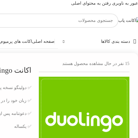
عبور به ناوبری
رفتن به محتوای اصلی
دسته بندی کالاها
صفحه اصلی
اکانت های پرمیوم
و
خانه
/
اکانت آموزشی و زبان
/
اکانت Duolingo
15
نفر در حال مشاهده محصول هستند
اکانت Duolingo
✅ دولینگو نسخه پ
✅ زبان خود را در ب
✅ دعوتنامه پس از
✅ یکساله