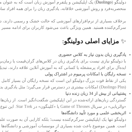
دولینگو (
Duolingo
منحصر‌به‌فرد و روش آموزشی خلاقانه، یادگیری زبان را برای همه افراد ساد
سرگرم‌کننده هستید. همین ویژگی باعث می‌شود کاربران برای ادامه مسیر انگیز
✨
مزایای اصلی دولینگو
:
یادگیری زبان بدون نیاز به کلاس حضوری
با دولینگو نیازی نیست برای یادگیری زبان در کلاس‌های گران‌قیمت یا زمان‌بر 
ایده‌آل برای افراد پرمشغله یا کسانی که به آموزش آنلاین علاقه دارند، تبد
نسخه رایگان با امکانات پرمیوم در اشتراک پولی
یکی از نقاط قوت بزرگ دولینگو این است که نسخه رایگان آن بسیار کامل و ک
(Duolingo Plus) امکانات بیشتری در دسترس قرار می‌گیرد؛ مثل یادگیری بدون تبلیغات، امکان دانلود دوره‌ها و استفاده آفلاین، و پشتیبانی از چندین دستگاه همزمان.
پشتیبانی از بیش از 34 زبان زنده دنیا
گستردگی زبان‌های ارائه‌شده در این اپلیکیشن شگفت‌انگیز است. از زبان‌های
«والریایی» در سریال Game of Thrones یا «کلینگون» در Star Trek. این تنوع باعث شده هر کسی با هر علاقه و هدفی بتواند زبان مورد نظر را در دولینگو پیدا کند.
اثربخشی علمی و مورد تأیید دانشگاه‌ها
است. همین موضوع باعث شده بسیاری از موسسات آموزشی و دانشگاه‌ها نیز د