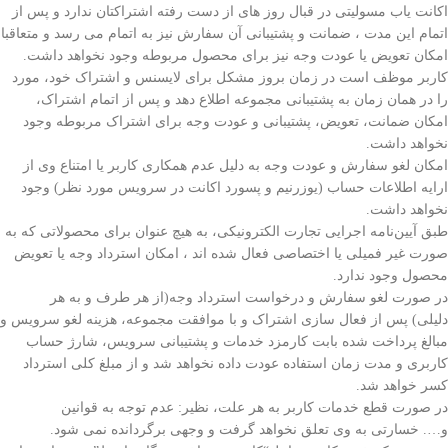
اکانت یاب مسولیتی در قبال روز های از دست رفته اشتراکتان ندارد و پس از
اتمام این مدت ، ضمانت و پشتیبانی آن سفارش نیز به اتمام می رسد و متعاقبا
امکان تعویض یا عودت وجه نیز برای محصول مربوطه وجود نخواهد داشت.
کاربر موظف است در زمان بروز مشکل برای لایسنس و اشتراک خود، مورد
را در همان زمان به پشتیبانی مجموعه اطلاع دهد و پس از اتمام اشتراک،
امکان ضمانت، تعویض، پشتیبانی و عودت وجه برای اشتراک مربوطه وجود
نخواهد داشت.
امکان لغو سفارش و عودت وجه به دلیل عدم همکاری کاربر یا امتناع وی از
ارایه اطلاعات حساب
(یوزرنیم و پسورد اکانت در سرویس مورد نظر) وجود
نخواهد داشت.
طبق آیین‌نامه اجرایی تجارت الکترونیکی، به هیچ عنوان برای محصولاتی که به
صورت غیر فمیلی یا اختصاصی فعال شده اند ، امکان استرداد وجه یا تعویض
محصول وجود ندارد.
در صورت لغو سفارش و درخواست استرداد وجه(از هر طرف و به هر
دلیلی) پس از فعال سازی اشتراک و با موافقت مجموعه، هزینه لغو سرویس و
مبالغ پرداخت شده بابت کارمزد خدمات و پشتیبانی سرویس، شارژ حساب
کاربری و مدت زمان استفاده عودت داده نخواهد شد و از مبلغ کلی استرداد
کسر خواهد شد.
در صورت قطع خدمات کاربر به هر علت، نظیر: عدم توجه به قوانین
و…. خسارتی به وی تعلق نخواهد گرفت و وجهی برگردانده نمی شود.