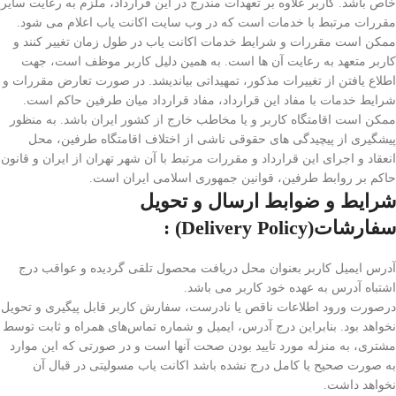
خاص باشد. کاربر علاوه بر تعهدات مندرج در این قرارداد، ملزم به رعایت سایر
مقررات مرتبط با خدمات است که در وب سایت اکانت یاب اعلام می شود.
ممکن است مقررات و شرایط خدمات اکانت یاب در طول زمان تغییر کنند و
کاربر متعهد به رعایت آن ها است. به همین دلیل کاربر موظف است، جهت
اطلاع یافتن از تغییرات مذکور، تمهیداتی بیاندیشد. در صورت تعارض مقررات و
شرایط خدمات با مفاد این قرارداد، مفاد قرارداد میان طرفین حاکم است.
ممکن است اقامتگاه کاربر و یا مخاطب خارج از کشور ایران باشد. به منظور
پیشگیری از پیچیدگی های حقوقی ناشی از اختلاف اقامتگاه طرفین، محل
انعقاد و اجرای این قرارداد و مقررات مرتبط با آن شهر تهران از ایران و قانون
حاکم بر روابط طرفین، قوانین جمهوری اسلامی ایران است.
شرایط و ضوابط ارسال و
تحویل
سفارشات
(Delivery Policy) :
آدرس ایمیل کاربر بعنوان محل دریافت محصول تلقی گردیده و عواقب درج
اشتباه آدرس به عهده خود کاربر می باشد.
درصورت ورود اطلاعات ناقص یا نادرست، سفارش کاربر قابل پیگیری و تحویل
نخواهد بود. بنابراین درج آدرس، ایمیل و شماره تماس‌های همراه و ثابت توسط
مشتری، به منزله مورد تایید بودن صحت آنها است و در صورتی که این موارد
به صورت صحیح یا کامل درج نشده باشد اکانت یاب مسولیتی در قبال آن
نخواهد داشت.