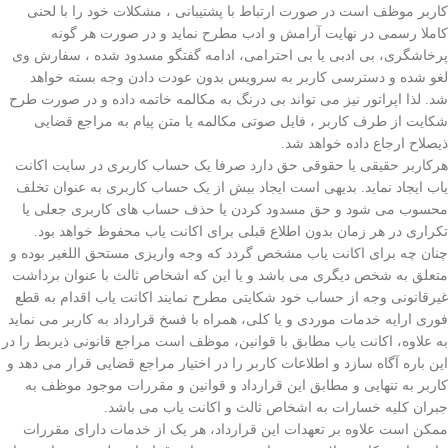
کاربر موظف است در صورت ارتباط با پشتیبانی ، مشکلات خود را با لحنی
کاملا رسمی در نهایت آرامش و ادب مطرح نماید و در صورت هر گونه
پرخاشگری، بی ادبی یا بی احترامی، ادامه گفتگو مسدود شده ، سفارش وی
لغو شده و دسترسی کاربر به سرویس بدون عودت دادن وجه بسته خواهد
شد. لذا اپراتور نیز می تواند بی درنگ به مکالمه خاتمه داده و در صورت طرح
شکایت از طرف کاربر ، فایل صوتی مکالمه یا متن پیام به مراجع قضایی
ذیصلاح ارجاع داده خواهد شد.
هرکاربر حقیقی یا حقوقی حق دارد صرفا یک حساب کاربری در سایت اکانت
یاب ایجاد نماید. بدیهی است ایجاد بیش از یک حساب کاربری به عنوان تخلف
محسوب می شود و حق مسدود کردن یا حذف حساب های کاربری جعلی یا
تکراری در هر زمان بدون اطلاع قبلی برای اکانت یاب محفوظ خواهد بود.
چنان چه برای اکانت یاب مشخص گردد که وجه واریزی مستحق اللغیر بوده و
متعلق به شخص دیگری می باشد و یا این که اشخاص ثالث با عنوان برداشت
غیرقانونی وجه از حساب خود شکایتی مطرح نمایند اکانت یاب اقدام به قطع
فوری ارایه خدمات موردی و یا کلی، همراه با فسخ قرارداد به کاربر می نماید
به علاوه، اکانت یاب مطابق با قوانین، موظف است مراجع قانونی ذیربط را در
این باره آگاه سازد و اطلاعات کاربر را در اختیار مراجع قضایی قرار می دهد و
کاربر به تنهایی و مطابق این قرارداد و قوانین و مقررات موجود موظف به
جبران کلیه خسارات به اشخاص ثالث و اکانت یاب می باشد.
ممکن است علاوه بر تعهدات این قرارداد، هر یک از خدمات دارای مقررات