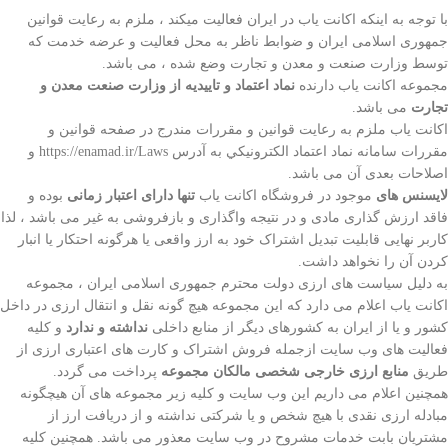
با توجه به اینکه اکانت یاب در ایران فعالیت میکند ، ملزم به رعايت قوانین
جمهوری اسلامی ایران و ضوابط ناظر به محل فعالیت و عرضه خدمت که
توسط وزارت صنعت و معدن و تجارت وضع شده ، می باشد.
مجموعه اکانت یاب دارنده
نماد اعتماد و تاییدیه از وزارت صنعت معدن و
تجارت
می باشد.
اکانت یاب ملزم به رعایت قوانین و مقررات مندرج در صفحه قوانين و
مقررات سامانه نماد اعتماد الكترونيكي به آدرس https://enamad.ir/Laws و
اصلاحات بعدی آن می باشد.
لایسنس های
موجود در فروشگاه اکانت یاب
تنها دارای اعتبار زمانی
بوده و
فاقد ارزش گذاری مادی و در نتیجه واگذاری و بازفروشی به غیر می باشد ، لذا
کاربر نهایی قابلیت تبدیل اشتراک خود به ارز واقعی یا هرگونه احتکار یا انبار
کردن آن را نخواهد داشت.
به دلیل سیاست های ارزی دولت محترم جمهوری اسلامی ایران ، مجموعه
اکانت یاب اعلام می دارد که این مجموعه هیچ گونه نقل و انتقال ارزی در داخل
کشور و یا از ایران به کشورهای دیگر از منابع داخلی
نداشته و ندارد
و کلیه
فعالیت های وب سایت ازجمله فروش اشتراک و کارت های اعتباری ارزی از
طریق
منابع ارزی خارجی شخصی مالکان مجموعه
پرداخت می گردد.
همچنین اعلام می داریم این وب سایت و کلیه زیر مجموعه های آن هیچگونه
مبادله ارزی نقدی با هیچ شخص و یا شرکتی نداشته و از دریافت ارز از
مشتریان بابت خدمات مشروح در وب سایت معذور می باشد. همچنین کلیه