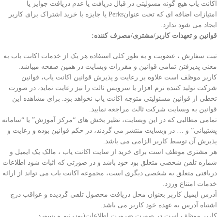
اکانت یاب هیچ گونه مسولیتی در قبال دریافت یا عدم دریافت جوایز یا
امتیازات
اضافه ای که تحت عنوانPerks یا جایزه با خرید اشتراک برای کاربر
ایجاد می شود ندارد.
قوانین و تعهدات کاربر
/
مشتری
/
مصرف کننده
:
ثبت سفارش ، عضویت و به طور کلی استفاده هر یک از خدمات اکانت یاب به
معنی پذیرفتن تمامی قوانین و مقررات وبسایت در همین صفحه میباشد.
کاربر موظف است علاوه بر رعایت و پذیرش قوانین اکانت یاب، قوانین
شرکت تولید کننده نرم افزار یا سرویس ثالث را نیز رعایت نماید، در صورت
تخطی از قوانین مسئولیتی متوجه اکانت یاب نخواهد بود. برای مشاهده این
قوانین به وبسایت شرکت ثالث مراجعه نمایید.
تمامی مطالبی که در این وبسایت، نظیر بخش های “مرکز آموزش” یا “سامانه
پشتیبانی” و … در وبسایت منتشر می گردند، در حکم قوانین بوده و رعایت و
پذیرش آن توسط کاربر الزامی می باشد.
هر مشتری موظف است برای خرید از سایت اکانت یاب ، مالک یک ایمیل و
شماره تلفن شخصی متعلق بود خود باشد و در صورتی که اثبات شود اطلاعات
دریافتی متعلق به شخصی دیگری است، مجموعه اکانت یاب می تواند از ارائه
خدمات امتناع ورزد.
آدرس ایمیل کاربر بعنوان محل دریافت محصول تلقی گردیده و عواقب درج
اشتباه آدرس به عهده خود کاربر می باشد.
کاربر موظف است در صورت ضرورت اطلاعات(یوزرنیم و پسورد