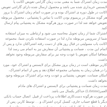
مدت زمان اشتراک شما به معنی مدت زمان گارانتی تعویض اکانت یا
لایسنس
خریداری شده می باشد و محصول ارسال شده دارای گارانتی تعویض
اکانت در طول دوره ی اشتراک بوده و در صورت اتمام زمان اشتراک یا بروز
هر گونه مشکل در پریمیوم بودن اکانت با تماس با پشتیبانی ، محصول مربوطه
تعویض خواهد شد لذا در صورت بروز هرگونه مشکل به پشتیبانی پیام ارسال
کنید.
اشتراک شما از زمان تحویل محاسبه می شود و ارتباطی به میزان استفاده
شما از سرویس مربوطه ندارد لذا در صورت استفاده نکردن شما، مجموعه
اکانت یاب مسولیتی در قبال روز های از دست رفته اشتراکتان ندارد و پس از
اتمام این مدت ، ضمانت و پشتیبانی آن سفارش نیز به اتمام می رسد لذا
متعاقبا امکان تعویض یا عودت وجه نیز برای سفارش مربوطه وجود نخواهد
داشت.
کاربر موظف است در زمان بروز مشکل برای لایسنس و اشتراک خود، مورد
را در همان زمان به پشتیبانی مجموعه اطلاع دهد و پس از اتمام اشتراک،
امکان ضمانت، تعویض، پشتیبانی و عودت وجه برای اشتراک مربوطه وجود
نخواهد داشت.
مدت زمان ضمانت و پشتیبانی برای لایسنس و اشتراک های مادام
العمر(Lifetime) حداکثر یکسال می باشد.
در صورت هرگونه دست‌کاری اطلاعات پرداخت از قبیل: اتصال حساب بانکی
دیگر یا قطع حساب جاری، کنسل کردن اشتراک و…. توسط کاربر، پس از
تکمیل سفارش، امکان ارائه پشتیبانی و ضمانت به سفارش مربوطه سلب