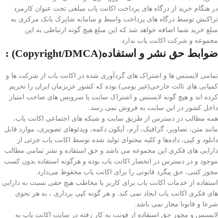
در هنگام خرید از درگاه های پرداخت اکانت یاب مبلغی تحت عنوان کارمزد
تراکنش توسط درگاه های پرداخت
واسط
و سامانه شاپرک بانک مرکزی به
مبلغ خرید شما اضافه خواهد شد که این مبلغ هیچ گونه ارتباطی به این
مجموعه و شرکت اکانت یاب ندارد.
ضوابط حق نشر و استفاده
(Copyright/DMCA) :
تمامی لایسنس ها و اشتراک های گردآوری شده در اکانت یاب از شرکت ها و
کمپانی های ثالث خارجی(غیر بومی) بوده که کشور عزیزمان ایران را تحریم
کرده اند و هیچ گونه لایسنس و اشتراک سایت یا سرویس های صاحب امتیاز
داخل کشور در این سایت به فروش نمی رسد.
همه مطالب در دسترس از طریق سایت و شبکه های اجتماعی اکانت یاب،
مانند متن، تصاویر، گرافیک، آرم، آیکون دکمه، ویدئوهای تصویری، موارد قابل
دانلود و کپی، داده‌ها و کلیه محتوای تولید شده توسط اکانت یاب جزئی از
دارایی های فکری این مجموعه می باشد و حق استفاده و نشر تمامی مطالب
موجود و در دسترس در انحصار اکانت یاب بوده و هرگونه استفاده بدون کسب
مجوز کتبی، حق پیگرد قانونی را برای اکانت یاب محفوظ می‏‌دارد.
استفاده از خدمات اکانت یاب برای کاربر یا مخاطب هیچ حقی نسبت به دارایی
های فکری اکانت یاب ایجاد نمی کند. و هر گونه کپی برداری ، به هر نحوی
شرعا و قانونا مجاز نمی باشد.
لایسنس و مجوز حق استفاده از فونت به کار رفته در سایت اکانت یاب به