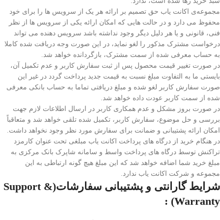
سبد خرید رها شده است، ندارد.
مجموعه‌ی اکانت یاب حق تصمیم بر ارائه هر یک از سرویس ها را برای خود
محفوظ می دارد و در حالت هایی که امکان ارائه یکی از سرویس ها از نظر
فنی، قانونی و یا هر دلیل دیگر وجود نداشته باشد سرویس دهنده می تواند
درخواست مشترک مذکور را لغو نماید، در این صورت وجه دریافت شده کاملا
به حساب معرفی شده از سمت مشترک، بازگردانده خواهد شد.
در صورت تغییر قیمت محصول پس از ثبت سفارش کاربر و عدم تکمیل آن،
بایستی ما به التفاوت مبلغ نسبت به قیمت جدید پرداخت گردد در غیر این
صورت سفارش کاربر لغو شده و مبلغ دریافتی تماما به حساب بانکی معرفی
شده از سمت کاربر عودت داده خواهد شد.
در صورت بروز مشکل و عدم همکاری کاربر در ارسال اطلاعات لازم جهت
بررسی و حل موضوع، سفارش کاربر، تکمیل شده تلقی خواهد شد و متعاقباً
امکان ارائه پشتیبانی و ضمانت برای سفارش مورد نظر وجود نخواهد داشت.
در هنگام خرید از درگاه های پرداخت اکانت یاب مبلغی تحت عنوان کارمزد
تراکنش توسط درگاه های پرداخت
واسط
و سامانه شاپرک بانک مرکزی به
مبلغ خرید شما اضافه خواهد شد که این مبلغ هیچ گونه ارتباطی به این
مجموعه و شرکت اکانت یاب ندارد.
شرایط گارانتی و پشتیبانی سفارشات
(Support &
Warranty) :