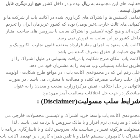
فعالیت های این مجموعه به
ریال
بوده و در داخل کشور
هیچ ارز دیگری قابل
قبول نیست
.
تمامی لایسنس ها و اشتراک های گردآوری شده در اکانت یاب از شرکت ها و
کمپانی های ثالث خارجی(غیر بومی) بوده که کشور عزیزمان ایران را تحریم
کرده اند و هیچ گونه لایسنس و اشتراک سایت یا سرویس های صاحب امتیاز
داخل کشور در این سایت به فروش نمی رسد.
اکانت یاب متعهد به اجرای مفاد قرارداد منعقده قانون تجارت الکترونیک و
قانون حمایت از حقوق مصرف کننده می باشد.
اکانت یاب امکان طرح شکایت یا دریافت پشتیبانی در طول اشتراک را از
طریق سامانه پشتیبانی وب سایت را به مشتریان خود می دهد.
علی رقم این که در مجموعه‌ی اکانت یاب ، در مواقع طرح شکایت ، اولویت
اول جلب رضایت مصرف کننده و مصالحه با مشتری می باشد ، در صورت
ناتوانی در حل اختلاف ، نقش مرکز(وزارت صنعت و معدن) را به عنوان
میانجیگر در جهت حل اختلافات مسالمت آمیز می‌پذیرد.
شرایط سلب مسولیت
(Disclaimer) :
مجموعه‌ی اکانت یاب واسط خرید اشتراک
و لایسنس محصولات خارجی می
باشد ؛ و سازنده‌ی نرم افزار و یا مالک سرویس یا برنامه نمی باشد ، لذا
مسئولیت هرگونه تغییر در سیاست های سرویس ثالث و یا ناسازگاری برنامه یا
اشتراک با کامپیوتر، سیستم عامل و یا تلفن همراه کاربر ، بر عهده‌ی اکانت یاب