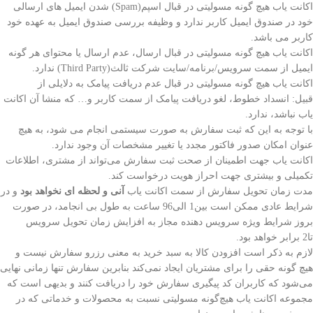
اکانت یاب هیچ گونه مسولیتی در قبال اسپم(Spam) شدن ایمیل های ارسالی
خود در صندوق ایمیل کاربر ندارد و وظیفه بررسی صندوق ایمیل به عهده خود
کاربر می باشد.
اکانت یاب هیچ گونه مسولیتی در قبال ارسال، عدم ارسال یا محتوای هر گونه
ایمیل از سمت سرویس/برنامه/سایت شرکت ثالث(Third Party) ندارد.
اکانت یاب هیچ گونه مسولیتی در قبال عدم دریافت پیامک به دلایلی از
قبیل: انسداد خطوط، لغو دریافت پیامک از سمت کاربر و… که منشا آن اکانت
یاب نباشد، ندارد.
با توجه به این که ثبت سفارش به صورت سیستمی انجام می شود، به هیچ
عنوان امکان صدور فاکتور مجدد یا تغییر مشخصات آن وجود ندارد.
اکانت یاب جهت اطمینان از صحت ثبت سفارش می‌تواند از مشتری، اطلاعات
تکمیلی و بیشتری جهت احراز هویت درخواست کند.
مدت زمان تحویل سفارش از سمت اکانت یاب
آنی و لحظه ای نخواهد بود
و در
شرایط عادی ممکن است بین1 الی96 ساعت به طول بی انجامد، در صورت
بروز شرایط ویژه سرویس دهنده مجاز به افزایش زمان تحویل سرویس
تا2 برابر خواهد بود.
لازم به ذکر است افزودن کالا به سبد خرید به معنی رزرو سفارش نیست و
هیچ گونه حقی را برای مشتریان ایجاد نمی‌کند بنابرین سفارش تنها زمانی نهایی
می‌شود که کاربران کد پیگیری سفارش خود را دریافت کنند و بدیهی است که
مجموعه اکانت یاب هیچ‌گونه مسولیتی نسبت به محصولات و خدماتی که در