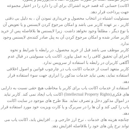
اکانت) حسابی که قصد خرید اشتراک برای آن را دارد را در اختیار مجموعه
جهت پرداخت قرار دهد.
مسئولیت اشتباه در انتخاب محصول و خریداری نمودن آن ، به دلیل بی دقتی
کاربر ، بر عهده کاربر می باشد و امکان مرجوع کردن لایسنس و یا تعویض آن
با نوع دیگر ، مطلقاً وجود نخواهد داشت. زیرا لایسنس
ها بلافاصله پس از خرید
کاربر صادر شده و امکان مرجوع کردن آن به پنل صادر کننده‌ی لایسنس وجود
ندارد.
کاربر موظف می باشد قبل از خرید محصول، در رابطه با شرایط و نحوه‌
اجرای آن تحقیق کافی را به عمل بیاورد. اکانت یاب مسولیتی در قبال عدم
آگاهی کاربران در رابطه با استفاده از سرویس ندارد.
کاربر متعهد است از خدمات اکانت یاب در چارچوب قوانین و اصول اخلاقی
استفاده نماید، یعنی نباید خدمات مذکور را ابزاری جهت سوء استفاده قرار
دهد.
استفاده از خدمات اکانت یاب برای کاربر یا مخاطب هیچ حقی نسبت به دارایی
های فکری(Intellectual Property Rights) اکانت یاب ایجاد نمی کند. کاربر نباید
در اموال مذکور دخل و تصرف نماید. مثلا طرح های موجود در سایت اکانت
یاب را کپی کند و آن ها را در سربرگ و یا کارت ویزیت خود مورد استفاده قرار
دهد.
چنانچه هزینه های خدمات ، نرخ ارز خارجی و… افزایش یابد، اکانت یاب می
تواند نرخ پلن های خود را بلافاصله افزایش دهد.