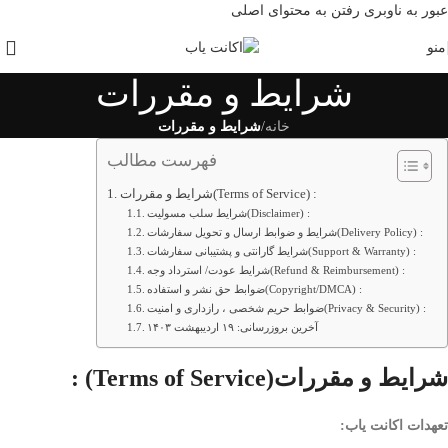
عبور به ناوبری
رفتن به محتوای اصلی
منو
شرایط و مقررات
خانه
/
شرایط و مقررات
فهرست مطالب
شرایط و مقررات(Terms of Service) :
شرایط سلب مسولیت(Disclaimer) :
شرایط و ضوابط ارسال و تحویل سفارشات(Delivery Policy) :
شرایط گارانتی و پشتیبانی سفارشات(Support & Warranty) :
شرایط عودت/ استرداد وجه(Refund & Reimbursement) :
ضوابط حق نشر و استفاده(Copyright/DMCA) :
ضوابط حریم شخصی ، رازداری و امنیت(Privacy & Security) :
آخرین بروزرسانی: ۱۹ اردیبهشت ۱۴۰۳
شرایط و مقررات
(Terms of Service) :
تعهدات اکانت یاب
: