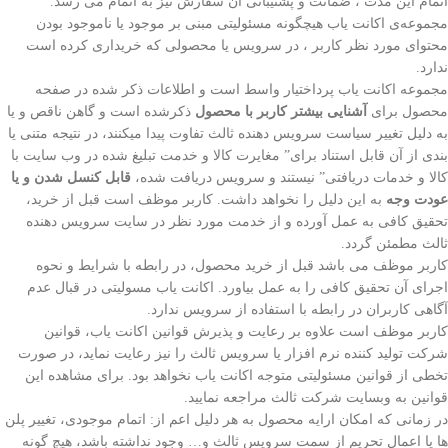
اتمام این مدت ، ضمانت و پشتیبانی آن سفارش نیز به اتمام می رسد.
مجموعه‌ی اکانت یاب هیچگونه مسئولیتی مبنی بر موجود یا ناموجود بودن
محتوای مورد نظر کاربر ، در سرویس یا محصولی که خریداری کرده است
ندارد.
مجموعه اکانت یاب پرداختیار واسط است و اطلاعات ذکر شده در صفحه
محصول برای
آشنایی بیشتر کاربر با محصول
ذکرشده است و گاهن ناقص و یا
به دلیل تغییر سیاست سرویس دهنده ثالث تفاوت پیدا میکنند، در نتیجه متنی یا
بندی از آن قابل استناد برای” مغایرت کالا و خدمت تبلیغ شده در وب سایت با
کالا و خدمات دریافتی” نیستند و سرویس دریافت شده،
قابل کنسل شدن و یا
عودت وجه
به این دلیل را نخواهد داشت. کاربر موظف است قبل از خرید،
تحقیق کافی به عمل آورده و از خدمت مورد نظر در سایت سرویس دهنده
ثالث مطمئن گردد.
کاربر موظف می باشد قبل از خرید محصول، در رابطه با شرایط و نحوه‌
اجرای آن تحقیق کافی را به عمل بیاورد. اکانت یاب مسولیتی در قبال عدم
آگاهی کاربران در رابطه با استفاده از سرویس ندارد.
کاربر موظف است علاوه بر رعایت و پذیرش قوانین اکانت یاب، قوانین
شرکت تولید کننده نرم افزار یا سرویس ثالث را نیز رعایت نماید، در صورت
تخطی از قوانین مسئولیتی متوجه اکانت یاب نخواهد بود. برای مشاهده این
قوانین به وبسایت شرکت ثالث مراجعه نمایید.
در زمانی که امکان ارایه محصول به هر دلیل اعم از: اتمام موجودی، تغییر پلن
ها یا اعمال تحریم از سمت سرویس ثالث و… وجود نداشته باشد، هیچ گونه