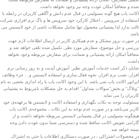
شده و متعاقباً امکان عودت وجه نیز وجود نخواهد داشت.
اکانت یاب هیچ گونه مسولیتی در قبال عدم دانش و آگاهی کاربران در رابطه با
استفاده از سرویس ، اختلال کارکرد خود سرویس ها و باگ نرم افزاری شرکت
ثالث ندارد لذا پشتیبانی محصول تنها شامل مشکلات ناشی از خود لایسنس
می
باشد.
در صورت بروز مشکل و عدم همکاری کاربر در ارسال اطلاعات لازم جهت
بررسی و حل موضوع، سفارش مورد نظر، تکمیل شده تلقی خواهد شد و
متعاقباً امکان ارائه پشتیبانی و ضمانت برای سفارش مربوطه وجود نخواهد
داشت.
شایان ذکر است خدمات آموزش نظیر: آموزش آپدیت و به روز رسانی نرم
افزار، نصب نرم افزار، نحوه فعال سازی و استفاده لایسنس و… جزء وظائف
اپراتور اکانت یاب نمی باشد. با این وجود اکانت یاب با راه اندازی بخشی به نام
“وبلاگ” و بخش“سوالات متداول” اقدام به حل مشکلات نامربوط به پشتیبانی
کاربران را می نماید.
مسئولیت توجه به نکات نگهداری و استفاده اکانت و لایسنس ها برعهده‌ی خود
کاربر می‌باشد و در صورت عدم توجه به این نکات ، مجموعه‌ی اکانت یاب
هیچگونه مسولیتی در قبال پشتیبانی لایسنس مربوطه نخواهد داشت و از
گارانتی تعویض اکانت ساقط شده و دسترسی شما بدون عودت دادن وجه
بسته خواهد شد.
در محصولات اشتراکی ، در صورت دستکاری اطلاعات یا حتی به اشتراک