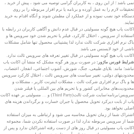
نمی باشد ؛ از این روی ، به کاربران گرامی توصیه می شود ، پیش از خرید ،
تحقیقات لازم را به عمل آورده و برنامه یا نرم افزار مربوطه را بر روی
دستگاه خود نصب نموده و از عملکرد آن مطمئن شوند و آنگاه اقدام به خرید
نمایند.
اکانت یاب هیچ گونه مسولیتی در قبال عدم دانش و آگاهی کاربران در رابطه با
استفاده از سرویس ، اختلال کارکرد، فیلتر یا تحریم شدن خود سرویس ها و
باگ نرم افزاری شرکت ثالث ندارد لذا پشتیبانی محصول تنها شامل مشکلات
ناشی از خود لایسنس
می باشد.
اکانت یاب هیچ گونه مسولیتی در قبال تغییر تعرفه های سرویس ثالث ندارد.
شرایط فورس ماژور
:
در صورت بروز هر گونه مشکل که منشا آن اکانت یاب
نباشد؛ مانند: بلایای طبیعی، جنگ، شورش، آشوب اجتماعی، انفجار، اعتصاب،
محدودیتهای دولتی، تغییر سیاست های سرویس ثالث ، اختلال کارکرد سرویس
ها و باگ نرم افزاری شرکت ثالث ، مشکلات اینترنت کاربر ، مشکلات و
محدودیت‌های مخابراتی کشور و یا تحریم های بین المللی یا فیلتر شدن
سرویس/برنامه/سایت شرکت ثالث(Third Party) و … مسولیتی بر عهده اکانت
یاب از بابت دیرکرد تحویل محصول یا جبران خسارت و برگرداندن هزینه های
اصلی نخواهد بود.
اشتراک شما از زمان تحویل محاسبه می شود و ارتباطی به میزان استفاده
شما از سرویس مربوطه ندارد لذا در صورت استفاده نکردن شما، مجموعه
اکانت یاب مسولیتی در قبال روز های از دست رفته اشتراکتان ندارد و پس از