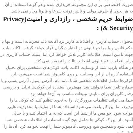
صورت اختصاصی برای این مجموعه خریداری شده و هر گونه استفاده از آن ،
به هر نحوی از طرف مولف و ناشر فونت شرعا و قانونا مجاز نمی باشد.
ضوابط حریم شخصی ، رازداری و امنیت
(Privacy
& Security) :
محتوای حساب کاربری و اطلاعات کاربر نزد اکانت یاب محرمانه است و تنها با
حکم قانون و یا مراجع قانونی در اختیار دیگران قرار خواهد گرفت. اکانت یاب
جهت تامین امنیت اطلاعات کاربر تلاش خواهد کرد اما امنیت حساب کاربری در
برابر اقدامات غیرقانونی اشخاص ثالث را تضمین نمی کند.
در هنگام بازدید شما از وبسایت اکانت یاب، کوکی‌های مشخصی برای تحلیل
استفاده کاربران از این وبسایت بر روی کامپیوتر شما نصب می‌شود. این
کوکی‌ها شامل اطلاعات شخصی شما مانند نام، آدرس ایمیل، آدرس پستی و یا
شماره تلفن شما نخواهند شد. مهمترین استفاده این کوکی‌ها تحلیل و بررسی
رفتار کاربران برای نمایش تبلیغات مناسب به آن‌ها خواهد بود.
شما می توانید تنظیمات مرورگرتان را به نحوی تنظیم کنید که کوکی ها را
نپذیرد، اما این کار باعث می شود استفاده شما از سایت با محدودیت هایی
مواجه شود. خواهش ما از شما این است که به ما اعتماد کنید و با خیالی
آسوده از این که کوکی ها شامل هیچ گونه استفاده از اطلاعات شخصی شما
نمی شود و همچنین هیچ ویروسی کامپیوتر شما را تهدید نخواهد کرد، آن ها را
فعال کنید.