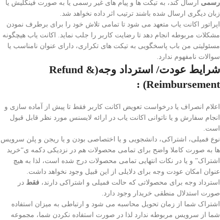
رسمی
ارسال کند، به تیکت ها و پیام های غیر رسمی یا به صورت فینگلیش یا
زبان دیگری ارسال شده باشند ترتیب اثر داده نخواهد شد.
اپراتور اکانت یاب متعهد می شود تا تمامی تلاش خود را برای برطرف نمودن
مشکلات مربوطه انجام دهد تا رضایت کاربر را جلب نماید. اکانت یاب هیچگونه
مسئولیتی من باب پاسخگویی به تیکت های تکراری، دارای عنوان نامناسب یا
سوالات نامفهوم ندارد.
شرایط عودت
/
استرداد وجه
(Refund &
Reimbursement) :
اعلام انصراف یا درخواست تعویض اکانت کاربر فقط تا پیش از آماده سازی و
انجام سفارش و یا ناتوانی اکانت یاب در ارائه لایسنس مورد نظر قابل قبول
است.
نوع فمیلی، اشتراکی، دانشجویی و یا اختصاصی بودن و یا ریجن و پلن سرویس
ها به صورت کاملا واضح برای تمامی محصولات هم در نزدیکی دکمه ی“خرید
اشتراک” و یا در نکات انتهایی تمامی محصولات درج شده است، لذا به هیچ
عنوان امکان عودت وجه برای دلایلی از این قبیل وجود نخواهد داشت.
استرداد وجه برای محصولاتی که حالت فمیلی و اشتراکی دارند،
فقط
در
صورت استدلال منطقی خریدار وجود دارد.
اشتراک شما از زمان تحویل محاسبه می شود و ارتباطی به میزان استفاده
شما از سرویس مربوطه ندارد لذا در صورت استفاده نکردن شما، مجموعه