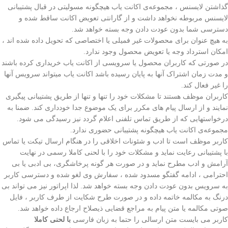
گذاشتن لایسنس ، مجموعه‌ی اکانت یاب هیچگونه مسولیتی در قبال پشتیبانی
لایسنس مربوطه نخواهد داشت و از گارانتی تعویض اکانت ساقط شده و
دسترسی شما بدون عودت دادن وجه بسته خواهد شد.
به هیچ عنوان برای محصولات غیر فمیلی یا اختصاصی که تحویل داده شده اند ،
امکان استرداد وجه یا تعویض محصول وجود ندارد.
در صورتی که کاربران محصول یا سرویسی از اکانت یاب خریداری کرده باشند
و مدت زمان اشتراک آنها به پایان رسیده باشد اکانت یاب میتواند سرویس آنها
را غیر فعال کند.
کاربران موظف هستند تا مشکلات خود را تنها و تنها از طریق پشتیبانی پیگیری
نمایند و از ارسال پیام های مکرر برای یک موضوع جدا خودداری کند. ضمنا به
درخواستهایی که از طریق تماس تلفنی اعلام گردد نیز رسیدگی می شود.
مجموعه‌ی اکانت یاب هیچگونه پشتیبانی حضوری ندارد.
کاربر موظف است تا ادب و شئونات اخلاقی را در هنگام ارسال تیکت یا تماس
با پشتیبانی رعایت نماید و مشکلات خود را با لحنی کاملا رسمی در نهایت
آرامش و ادب مطرح نماید و در صورت هر گونه پرخاشگری، بی ادبی یا بی
احترامی ، ادامه گفتگو مسدود شده ، سفارش وی لغو شده و دسترسی کاربر
به سرویس بدون عودت دادن وجه بسته خواهد شد. لذا اپراتور نیز می تواند بی
درنگ به مکالمه خاتمه داده و در صورت طرح شکایت از طرف کاربر ، فایل
صوتی مکالمه یا متن پیام به مراجع قضایی ذیصلاح ارجاع داده خواهد شد.
کاربر می بایست متن ارسالی را حتما به زبان فارسی
با لحنی کاملا