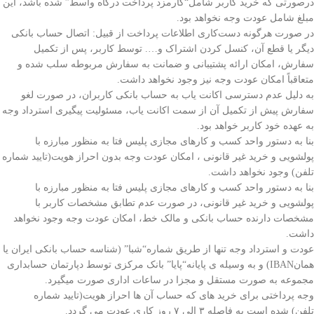
درصورتی که خرید کاربر شامل“کارمزد پرداخت درگاه واسط” شده باشد، این
مبلغ شامل عودت وجه نخواهد بود.
در صورت هرگونه دست‌کاری اطلاعات پرداخت از قبیل: اتصال حساب بانکی
دیگر یا قطع آن، کنسل کردن اشتراک و…. توسط کاربر، پس از تکمیل
سفارش، امکان ارائه پشتیبانی و ضمانت به سفارش مربوطه سلب شده و
متعاقباً امکان عودت وجه نیز وجود نخواهد داشت.
به دلیل عدم دسترسی اکانت یاب به حساب بانکی کاربران، در صورت لغو
سفارش پیش از تکمیل آن از سمت اکانت یاب، مسئولیت پیگیری استرداد وجه
به عهده خود کاربر خواهد بود.
بنا به دستور واحد کسب و کارهای مجازی پلیس فتا به منظور مبارزه با
پولشویی و خرید غیر قانونی ، امکان عودت وجه بدون احراز هویت(تایید شماره
تلفن) وجود نخواهد داشت.
بنا به دستور واحد کسب و کارهای مجازی پلیس فتا به منظور مبارزه با
پولشویی و خرید غیر قانونی، در صورت عدم تطابق مشخصات کاربر با
مشخصات دارنده حساب بانکی و مالک خط، امکان عودت وجه وجود نخواهد
داشت.
عودت و استرداد وجه تنها از طریق شماره“شبا” (شناسه حساب بانکی ایران یا
همانIBAN) و به وسیله ی پایانه“پایا” بانک مرکزی توسط دپارتمان حسابداری
مجموعه به صورت مستقل و مجزا در ساعات اداری صورت میگیرد.
وجه پرداختی برای خرید های که حساب آن ها احراز هویت(تایید شماره
تلفن) شده است به فاصله ۳ الی ۷ روز کاری عودت می گردد.